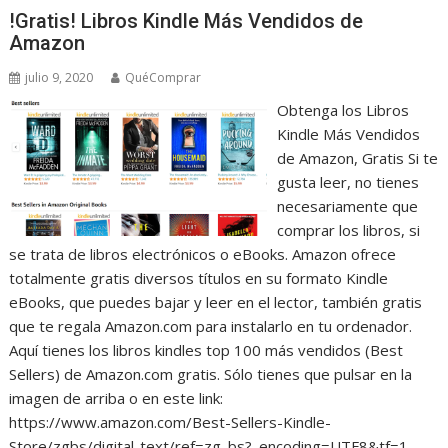
!Gratis! Libros Kindle Más Vendidos de
Amazon
julio 9, 2020
QuéComprar
Obtenga los Libros
Kindle Más Vendidos
de Amazon, Gratis Si te
gusta leer, no tienes
necesariamente que
comprar los libros, si
se trata de libros electrónicos o eBooks. Amazon ofrece
totalmente gratis diversos títulos en su formato Kindle
eBooks, que puedes bajar y leer en el lector, también gratis
que te regala Amazon.com para instalarlo en tu ordenador.
Aquí tienes los libros kindles top 100 más vendidos (Best
Sellers) de Amazon.com gratis. Sólo tienes que pulsar en la
imagen de arriba o en este link:
https://www.amazon.com/Best-Sellers-Kindle-
Store/zgbs/digital-text/ref=zg_bs?_encoding=UTF8&tf=1