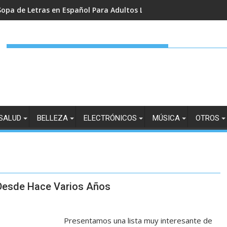
Sopa de Letras en Español Para Adultos Letra Grande en Amazo
Sopa de Letras en Español Para Adultos en Amazon
SALUD
BELLEZA
ELECTRÓNICOS
MÚSICA
OTROS
Desde Hace Varios Años
Presentamos una lista muy interesante de