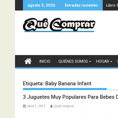
Saltar
Libro 
Libro 
agosto 5, 2026
Entradas recientes
al
contenido
INICIO
QUIÉNES SOMOS
HOGAR
Etiqueta:
Baby Banana Infant
3 Juguetes Muy Populares Para Bebes 
abril 7, 2017
QuéComprar