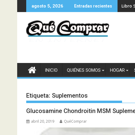
Saltar
Libro 
agosto 5, 2026
Entradas recientes
al
contenido
INICIO
QUIÉNES SOMOS
HOGAR
Etiqueta:
Suplementos
Glucosamine Chondroitin MSM Suplement
abril 20, 2019
QuéComprar